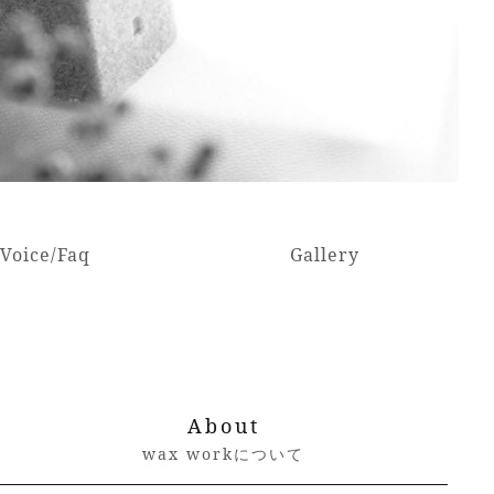
Voice/Faq
Gallery
About
wax workについて